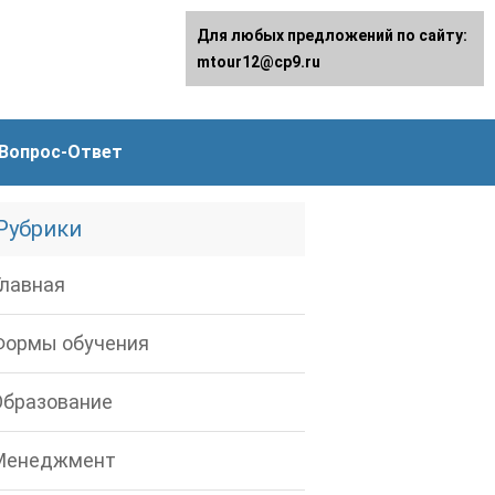
Для любых предложений по сайту:
mtour12@cp9.ru
Вопрос-Ответ
Рубрики
Главная
Формы обучения
Образование
Менеджмент