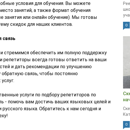
добные условия для обучения. Вы можете
Рее
шко
место занятий, а также формат обучения
уча
е занятия или онлайн обучение). Мы готовы
тему скидок для наших клиентов.
0
 связь
 и стремимся обеспечить им полную поддержку
ши репетиторы всегда готовы ответить на ваши
стей и дать рекомендации по улучшению
 обратную связь, чтобы постоянно
услуг.
Ск
ственные услуги по подбору репетиторов по
на
ль - помочь вам достичь ваших языковых целей и
 русского языка. Обратитесь к нам сегодня и
Ске
Кат
еху!
0