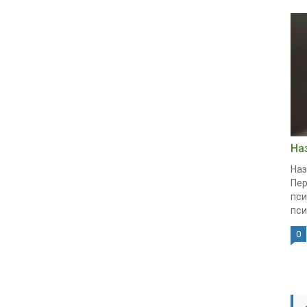
На
Наз
Пер
пси
пси
0