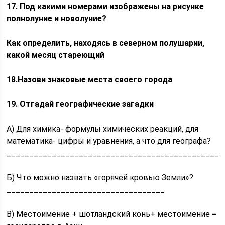
17.
Под какими номерами изображены на рисунке
полнолуние и новолуние?
Как определить, находясь в северном полушарии,
какой
месяц стареющий
18.Назови знаковые места своего города
19. Отгадай географические загадки
А) Для химика- формулы химических реакций, для
математика- цифры и уравнения, а что для географа?
________________________________________________
Б) Что можно назвать «горячей кровью Земли»?
___________________________________
В) Местоимение + шотландский конь+ местоимение =