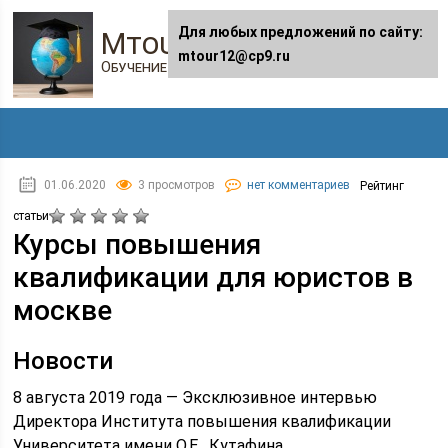
Для любых предложений по сайту:
Mtour12.ru
mtour12@cp9.ru
Обучение в онлайне
01.06.2020
3 просмотров
нет комментариев
Рейтинг
статьи
Курсы повышения
квалификации для юристов в
москве
Новости
8 августа 2019 года — Эксклюзивное интервью
Директора Института повышения квалификации
Университета имени О.Е . Кутафина