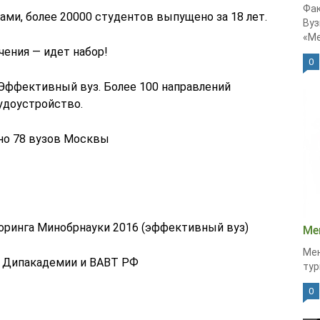
Фак
сами, более 20000 студентов выпущено за 18 лет.
Вуз
«Ме
ния — идет набор!
0
 Эффективный вуз. Более 100 направлений
удоустройство.
но 78 вузов Москвы
торинга Минобрнауки 2016 (эффективный вуз)
Ме
Мен
у Дипакадемии и ВАВТ РФ
тур
0