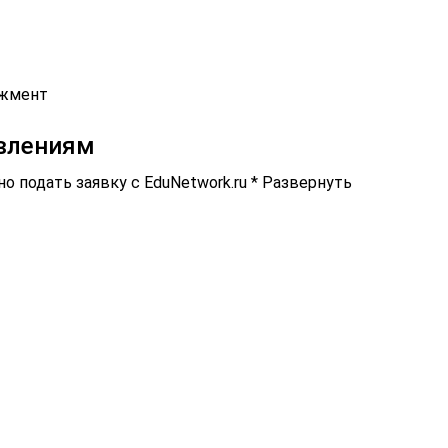
джмент
влениям
 подать заявку с EduNetwork.ru * Развернуть