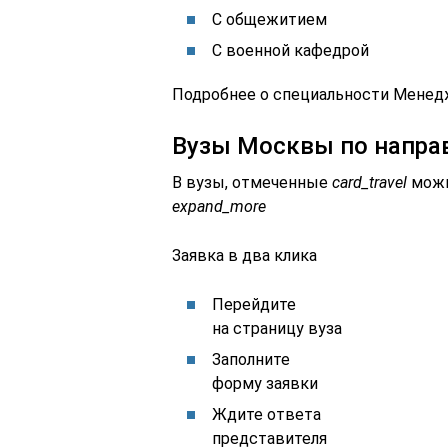
С общежитием
С военной кафедрой
Подробнее о специальности Мене
Вузы Москвы по напра
В вузы, отмеченные
card_travel
можно
expand_more
Заявка в два клика
Перейдите
на страницу вуза
Заполните
форму заявки
Ждите ответа
представителя