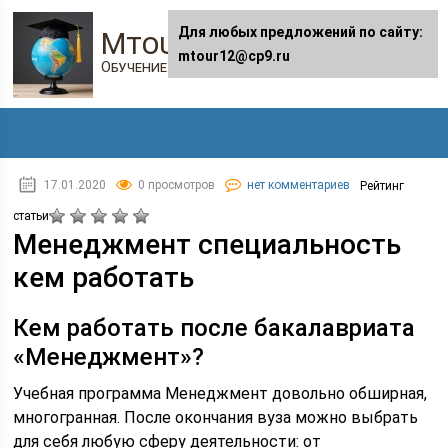
Для любых предложений по сайту:
Mtour12.ru
mtour12@cp9.ru
Обучение в онлайне
17.01.2020
0 просмотров
нет комментариев
Рейтинг
статьи
Менеджмент специальность
кем работать
Кем работать после бакалавриата
«Менеджмент»?
Учебная программа Менеджмент довольно обширная,
многогранная. После окончания вуза можно выбрать
для себя любую сферу деятельности: от